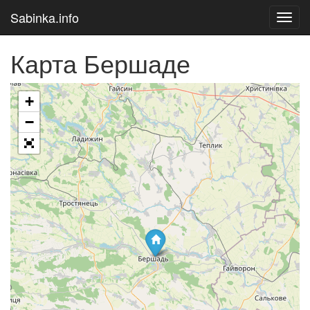
Sabinka.info
Toggl
navig
Карта Бершаде
+
Загрузка карты
−